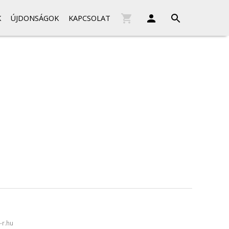
K
ÚJDONSÁGOK
KAPCSOLAT
-r.hu