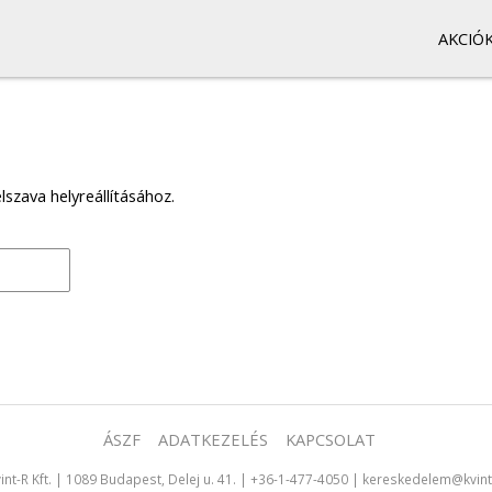
AKCIÓ
lszava helyreállításához.
ÁSZF
ADATKEZELÉS
KAPCSOLAT
int-R Kft.
|
1089 Budapest, Delej u. 41.
|
+36-1-477-4050
|
kereskedelem@kvint