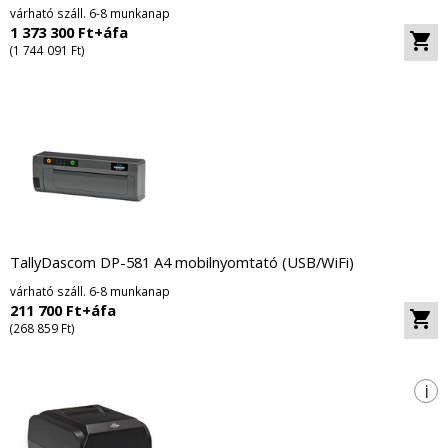
várható száll. 6-8 munkanap
1 373 300 Ft+áfa
(1 744 091 Ft)
TallyDascom DP-581 A4 mobilnyomtató (USB/WiFi)
várható száll. 6-8 munkanap
211 700 Ft+áfa
(268 859 Ft)
i