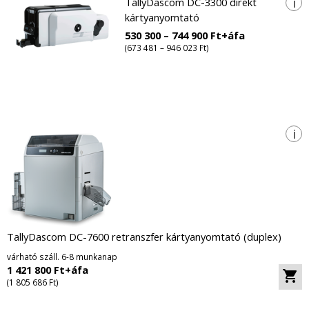
i
TallyDascom DC-3300 direkt
kártyanyomtató
530 300 – 744 900 Ft+áfa
(673 481 – 946 023 Ft)
i
TallyDascom DC-7600 retranszfer kártyanyomtató (duplex)
várható száll. 6-8 munkanap
1 421 800 Ft+áfa
(1 805 686 Ft)