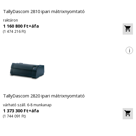
TallyDascom 2810 ipari mátrixnyomtató
raktáron
1 160 800 Ft+áfa
(1 474 216 Ft)
i
TallyDascom 2820 ipari mátrixnyomtató
várható száll. 6-8 munkanap
1 373 300 Ft+áfa
(1 744 091 Ft)