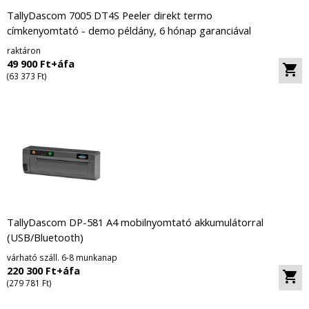
TallyDascom 7005 DT4S Peeler direkt termo
címkenyomtató - demo példány, 6 hónap garanciával
raktáron
49 900 Ft+áfa
(63 373 Ft)
TallyDascom DP-581 A4 mobilnyomtató akkumulátorral
(USB/Bluetooth)
várható száll. 6-8 munkanap
220 300 Ft+áfa
(279 781 Ft)