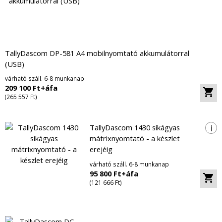
TallyDascom DP-581 A4 mobilnyomtató akkumulátorral
(USB)
várható száll. 6-8 munkanap
209 100 Ft+áfa
(265 557 Ft)
i
TallyDascom 1430 síkágyas
mátrixnyomtató - a készlet
erejéig
várható száll. 6-8 munkanap
95 800 Ft+áfa
(121 666 Ft)