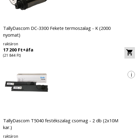
TallyDascom DC-3300 Fekete termoszalag - K (2000
nyomat)
raktáron
17 200 Ft+áfa
(21 844 Ft)
i
TallyDascom T5040 festékszalag csomag - 2 db (2x10M
kar.)
raktáron