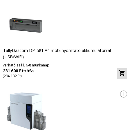
TallyDascom DP-581 A4 mobilnyomtató akkumulátorral
(USB/WiFi)
várható száll. 6-8 munkanap
231 600 Ft+áfa
(294 132 Ft)
i