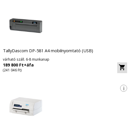
TallyDascom DP-581 A4 mobilnyomtató (USB)
várható száll. 6-8 munkanap
189 800 Ft+áfa
(241 046 Ft)
i