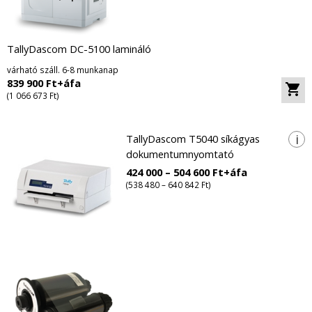
TallyDascom DC-5100 lamináló
várható száll. 6-8 munkanap
839 900 Ft+áfa
(1 066 673 Ft)
i
TallyDascom T5040 síkágyas
dokumentumnyomtató
424 000 – 504 600 Ft+áfa
(538 480 – 640 842 Ft)