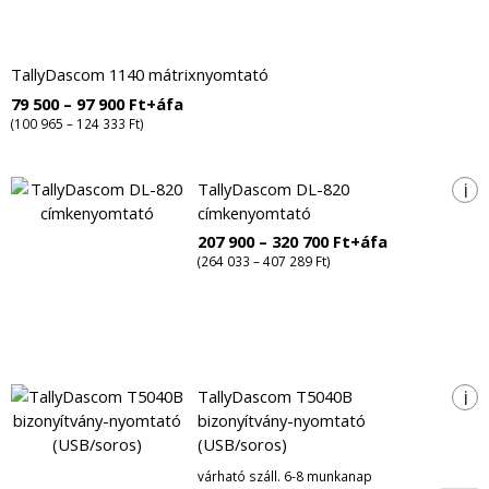
TallyDascom 1140 mátrixnyomtató
79 500 – 97 900 Ft+áfa
(100 965 – 124 333 Ft)
i
TallyDascom DL-820
címkenyomtató
207 900 – 320 700 Ft+áfa
(264 033 – 407 289 Ft)
i
TallyDascom T5040B
bizonyítvány-nyomtató
(USB/soros)
várható száll. 6-8 munkanap