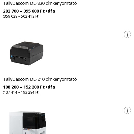
TallyDascom DL-830 címkenyomtató
282 700 – 395 600 Ft+áfa
(359 029 – 502 412 Ft)
i
TallyDascom DL-210 címkenyomtató
108 200 – 152 200 Ft+áfa
(137 414 – 193 294 Ft)
i