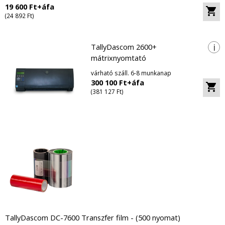
19 600 Ft+áfa
(24 892 Ft)
i
TallyDascom 2600+
mátrixnyomtató
várható száll. 6-8 munkanap
300 100 Ft+áfa
(381 127 Ft)
TallyDascom DC-7600 Transzfer film - (500 nyomat)