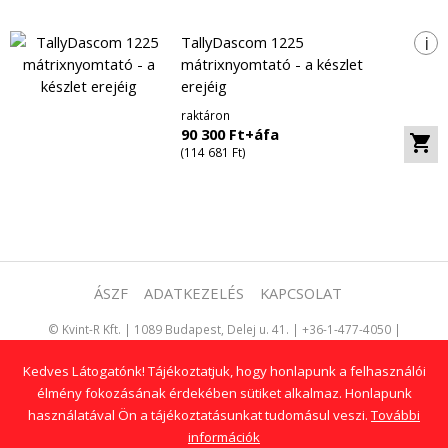
i
TallyDascom 1225
mátrixnyomtató - a készlet
erejéig
raktáron
90 300 Ft+áfa
(114 681 Ft)
ÁSZF
ADATKEZELÉS
KAPCSOLAT
©
Kvint-R Kft.
|
1089 Budapest, Delej u. 41.
|
+36-1-477-4050
|
kereskedelem@kvint-r.hu
Kedves Látogatónk! Tájékoztatjuk, hogy honlapunk a felhasználói
Szerviz:
+36-1-477-4066
|
szerviz@kvint-r.hu
élmény fokozásának érdekében sütiket alkalmaz. Honlapunk
3D Systems Magyarország
használatával Ön a tájékoztatásunkat tudomásul veszi.
További
információk