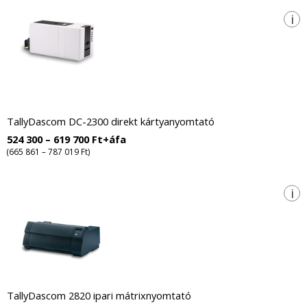
i
TallyDascom DC-2300 direkt kártyanyomtató
524 300 – 619 700 Ft+áfa
(665 861 – 787 019 Ft)
i
TallyDascom 2820 ipari mátrixnyomtató