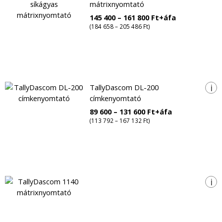
mátrixnyomtató
145 400 – 161 800 Ft+áfa
(184 658 – 205 486 Ft)
i
TallyDascom DL-200
címkenyomtató
89 600 – 131 600 Ft+áfa
(113 792 – 167 132 Ft)
i