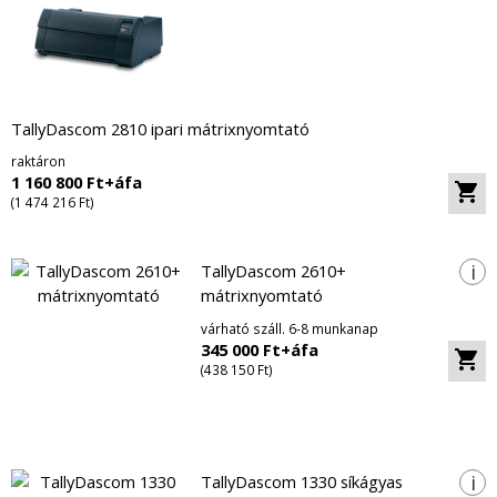
TallyDascom 2810 ipari mátrixnyomtató
raktáron
1 160 800 Ft+áfa
(1 474 216 Ft)
i
TallyDascom 2610+
mátrixnyomtató
várható száll. 6-8 munkanap
345 000 Ft+áfa
(438 150 Ft)
i
TallyDascom 1330 síkágyas