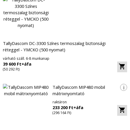
TallyDascom DC-3300 Színes termoszalag biztonsági
réteggel - YMCKO (500 nyomat)
várható száll. 6-8 munkanap
39 600 Ft+áfa
(50 292 Ft)
i
TallyDascom MIP480 mobil
mátrixnyomtató
raktáron
233 200 Ft+áfa
(296 164 Ft)