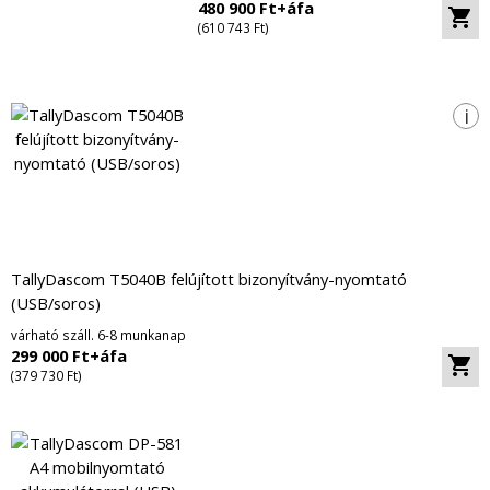
480 900 Ft+áfa
(610 743 Ft)
i
TallyDascom T5040B felújított bizonyítvány-nyomtató
(USB/soros)
várható száll. 6-8 munkanap
299 000 Ft+áfa
(379 730 Ft)