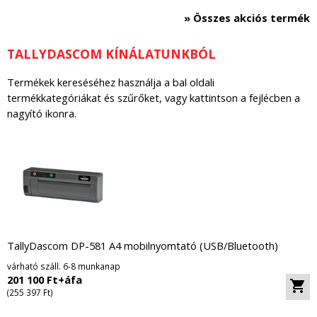
» Összes akciós termék
TALLYDASCOM KÍNÁLATUNKBÓL
Termékek kereséséhez használja a bal oldali
termékkategóriákat és szűrőket, vagy kattintson a fejlécben a
nagyító ikonra.
TallyDascom DP-581 A4 mobilnyomtató (USB/Bluetooth)
várható száll. 6-8 munkanap
201 100 Ft+áfa
(255 397 Ft)