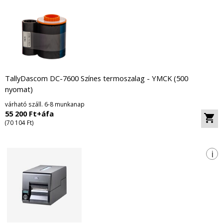
TallyDascom DC-7600 Színes termoszalag - YMCK (500
nyomat)
várható száll. 6-8 munkanap
55 200 Ft+áfa
(70 104 Ft)
i