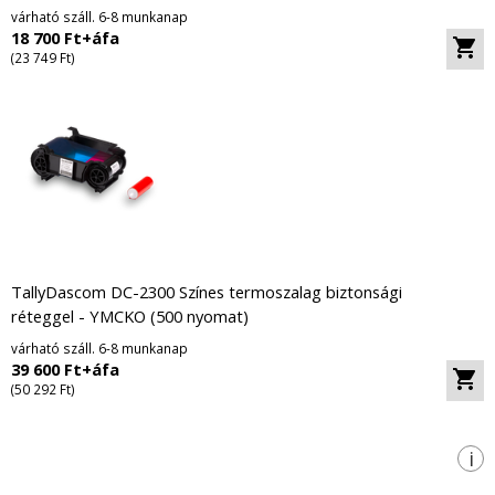
várható száll. 6-8 munkanap
18 700 Ft+áfa
(23 749 Ft)
TallyDascom DC-2300 Színes termoszalag biztonsági
réteggel - YMCKO (500 nyomat)
várható száll. 6-8 munkanap
39 600 Ft+áfa
(50 292 Ft)
i