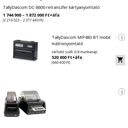
TallyDascom DC-8600 retranszfer kártyanyomtató
1 744 900 – 1 872 000 Ft+áfa
(2 216 023 – 2 377 440 Ft)
i
TallyDascom MIP480 BT mobil
mátrixnyomtató
várható száll. 6-8 munkanap
520 000 Ft+áfa
(660 400 Ft)
i