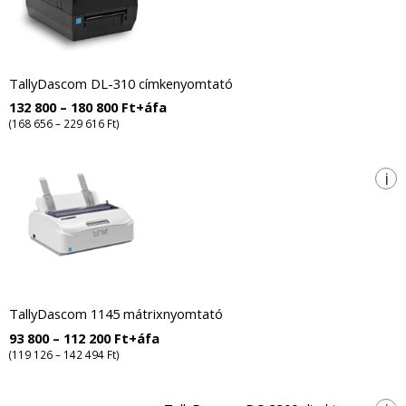
TallyDascom DL-310 címkenyomtató
132 800 – 180 800 Ft+áfa
(168 656 – 229 616 Ft)
i
TallyDascom 1145 mátrixnyomtató
93 800 – 112 200 Ft+áfa
(119 126 – 142 494 Ft)