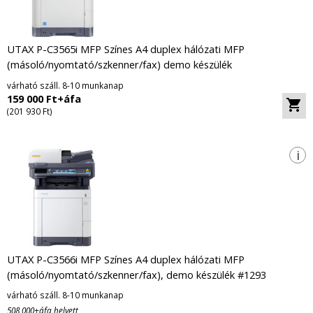
UTAX P-C3565i MFP Színes A4 duplex hálózati MFP
(másoló/nyomtató/szkenner/fax) demo készülék
várható száll. 8-10 munkanap
159 000 Ft+áfa
(201 930 Ft)
i
UTAX P-C3566i MFP Színes A4 duplex hálózati MFP
(másoló/nyomtató/szkenner/fax), demo készülék #1293
várható száll. 8-10 munkanap
508 000+áfa helyett