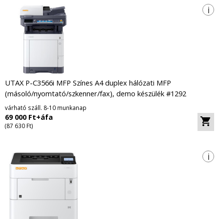
i
UTAX P-C3566i MFP Színes A4 duplex hálózati MFP
(másoló/nyomtató/szkenner/fax), demo készülék #1292
várható száll. 8-10 munkanap
69 000 Ft+áfa
(87 630 Ft)
i