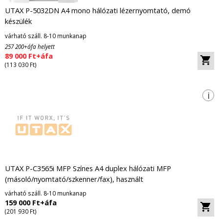
UTAX P-5032DN A4 mono hálózati lézernyomtató, demó
készülék
várható száll. 8-10 munkanap
257 200+áfa helyett
89 000 Ft+áfa
(113 030 Ft)
i
UTAX P-C3565i MFP Színes A4 duplex hálózati MFP
(másoló/nyomtató/szkenner/fax), használt
várható száll. 8-10 munkanap
159 000 Ft+áfa
(201 930 Ft)