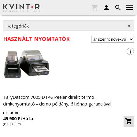
Kategóriák
HASZNÁLT NYOMTATÓK
i
TallyDascom 7005 DT4S Peeler direkt termo
címkenyomtató - demo példány, 6 hónap garanciával
raktáron
49 900 Ft+áfa
(63 373 Ft)