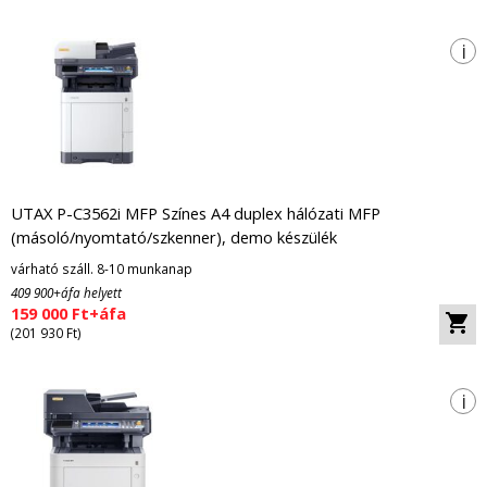
i
UTAX P-C3562i MFP Színes A4 duplex hálózati MFP
(másoló/nyomtató/szkenner), demo készülék
várható száll. 8-10 munkanap
409 900+áfa helyett
159 000 Ft+áfa
(201 930 Ft)
i