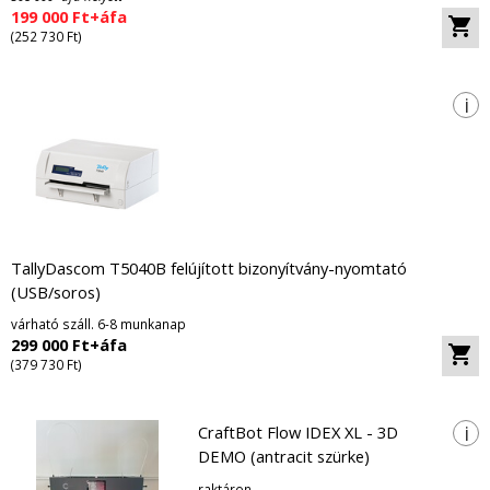
199 000 Ft+áfa
(252 730 Ft)
i
TallyDascom T5040B felújított bizonyítvány-nyomtató
(USB/soros)
várható száll. 6-8 munkanap
299 000 Ft+áfa
(379 730 Ft)
i
CraftBot Flow IDEX XL - 3D
DEMO (antracit szürke)
raktáron