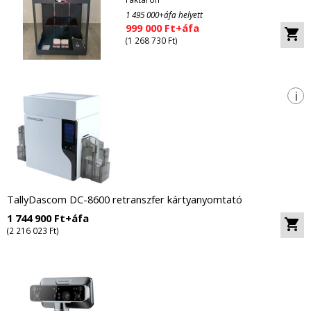
1 495 000+áfa helyett
999 000 Ft+áfa
(1 268 730 Ft)
i
TallyDascom DC-8600 retranszfer kártyanyomtató
1 744 900 Ft+áfa
(2 216 023 Ft)