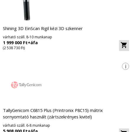
Shining 3D EinScan Rigil kézi 3D szkenner
várható száll. 8-10 munkanap
1 999 000 Ft+áfa
(2 538 730 Ft)
i
TallyGenicom C6815 Plus (Printronix P8C15) mátrix
sornyomtató használt (zártszekrényes kivitel)
várható száll. 6-8 munkanap
5 908 000 Ft+áfa