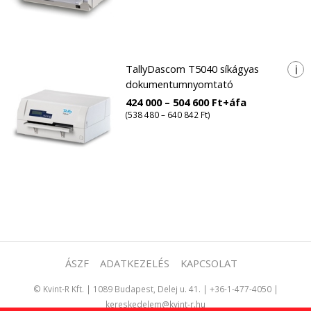
i
TallyDascom T5040 síkágyas
dokumentumnyomtató
424 000 – 504 600 Ft+áfa
(538 480 – 640 842 Ft)
ÁSZF
ADATKEZELÉS
KAPCSOLAT
©
Kvint-R Kft.
|
1089 Budapest, Delej u. 41.
|
+36-1-477-4050
|
kereskedelem@kvint-r.hu