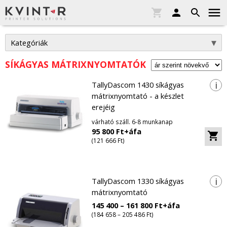
Kategóriák
SÍKÁGYAS MÁTRIXNYOMTATÓK
i
TallyDascom 1430 síkágyas
mátrixnyomtató - a készlet
erejéig
várható száll. 6-8 munkanap
95 800 Ft+áfa
(121 666 Ft)
i
TallyDascom 1330 síkágyas
mátrixnyomtató
145 400 – 161 800 Ft+áfa
(184 658 – 205 486 Ft)