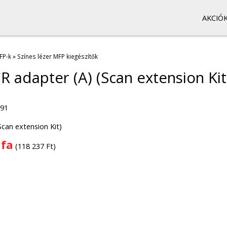
AKCIÓ
FP-k
»
Színes lézer MFP kiegészítők
 adapter (A) (Scan extension Kit
091
can extension Kit)
áfa
(118 237 Ft)