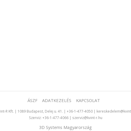
ÁSZF
ADATKEZELÉS
KAPCSOLAT
int-R Kft.
|
1089 Budapest, Delej u. 41.
|
+36-1-477-4050
|
kereskedelem@kvint
Szerviz:
+36-1-477-4066
|
szerviz@kvint-r.hu
3D Systems Magyarország