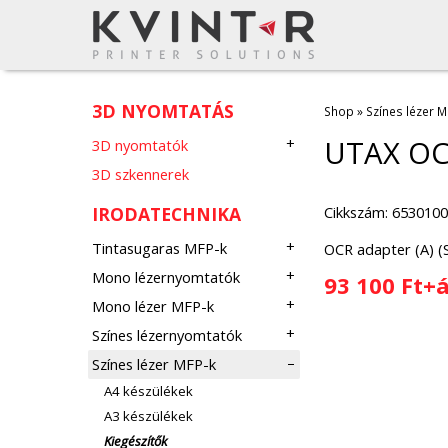
3D NYOMTATÁS
Shop
»
Színes lézer M
UTAX OCR
3D nyomtatók
3D szkennerek
Cikkszám: 653010
IRODATECHNIKA
Tintasugaras MFP-k
OCR adapter (A) (S
Mono lézernyomtatók
93 100 Ft+
Mono lézer MFP-k
Színes lézernyomtatók
Színes lézer MFP-k
A4 készülékek
A3 készülékek
Kiegészítők