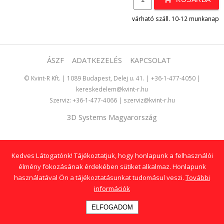
várható száll. 10-12 munkanap
ÁSZF
ADATKEZELÉS
KAPCSOLAT
©
Kvint-R Kft.
|
1089 Budapest, Delej u. 41.
|
+36-1-477-4050
|
kereskedelem@kvint-r.hu
Szerviz:
+36-1-477-4066
|
szerviz@kvint-r.hu
3D Systems Magyarország
Fizetési szolgáltatónk:
Kedves Látogatónk! Tájékoztatjuk, hogy honlapunk a felhasználói
élmény fokozásának érdekében sütiket alkalmaz. Honlapunk
használatával Ön a tájékoztatásunkat tudomásul veszi.
További
információk
ELFOGADOM