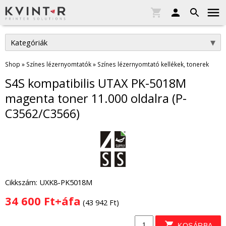
Kategóriák
Shop
»
Színes lézernyomtatók
»
Színes lézernyomtató kellékek, tonerek
S4S kompatibilis UTAX PK-5018M
magenta toner 11.000 oldalra (P-
C3562/C3566)
Cikkszám: UXK8-PK5018M
34 600 Ft+áfa
(43 942 Ft)
KOSÁRBA